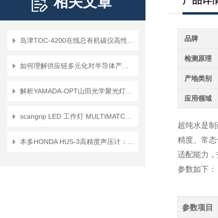
相关文章
产品详
品牌
岛津TOC-4200在线总有机碳仪高性能的连续水质分析仪器详细介绍
检测原理
如何理解供应链多元化对半导体产业的意义？
产地类别
解析YAMADA-OPT山田光学聚光灯YP-250i：精密照明的专业工具
应用领域
scangrip LED 工作灯 MULTIMATCH R 的介绍
超纯水是制
精度、常态
本多HONDA HUS-3高精度声压计：半导体设备NVH分析与异响检测的行业标准
适配能力，
参数如下：
参数项目