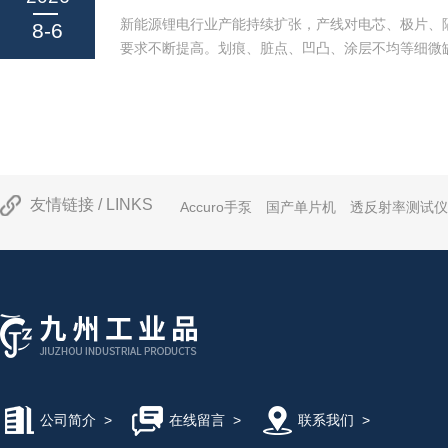
器。什么是水浸式超声波成像？水浸式超声波探伤是
新能源锂电行业产能持续扩张，产线对电芯、极片、
8-6
测技术。它通过将样品和超...
要求不断提高。划痕、脏点、凹凸、涂层不均等细微
不足、光线不均造成漏检、误判，光源选型成为影响
环。传统线性光源普遍存在散热短板，搭载风扇强制
尘、震动，难以适配锂电无尘生产车间；照度不足、
会导致相机采集画面明暗反差失衡，缺陷特征难以清
在线检测痛点，IDBC-LSR系列自然风冷线性光源
案。产品采用自然风冷结构，无需风扇，满足无...
友情链接 / LINKS
Accuro手泵
国产单片机
透反射率测试仪
公司简介
>
在线留言
>
联系我们
>