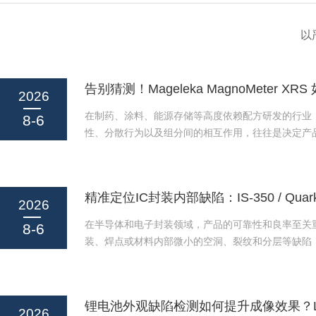
以
2026
在制药、涂料、能源存储等高度依赖配方研发的行业
8-6
性、分散行为以及组分间的相互作用，往往是决定产
键。然而，传统分析手段常常面临一个困境：为了获
坏样品本身，或者在复杂的测试流程中引入诸多不确
程充满了“猜测”。现在，Mageleka带来的MagnoMet
（NMR）弛豫分析仪，正致力于终结这一时代。它
2026
侵入、实时的方式，洞悉悬浮液和浆料中颗粒的隐藏
在半导体和电子封装领域，产品的可靠性和良率至关重
8-6
建立在确凿的数据...
装、焊点或材料内部微小的空洞、裂纹和分层等缺陷
失效的“隐形杀手”。这些缺陷无法通过肉眼或常规检
能在产品使用阶段引发致命故障。如何在不破坏产品
察其内部结构，定位潜在缺陷？ハイソル株式会社（H
浸式超声波成像装置IS-350与Quark-200，正是
2026