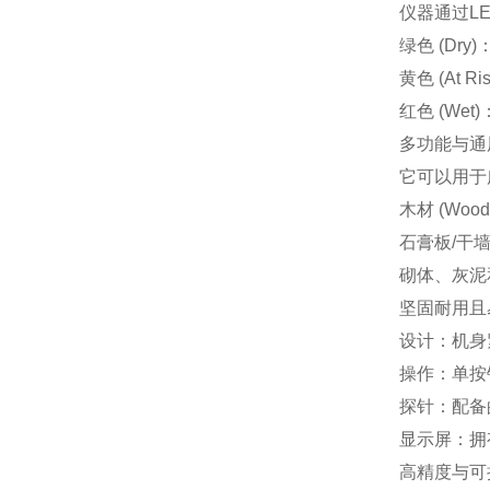
仪器通过
L
绿色 (Dry)
黄色 (At Ris
红色 (Wet)
多功能与通
它可以用于
木材 (Wood
石膏板/干墙 (
砌体、灰泥和混凝土
坚固耐用且
设计
：机身
操作
：单按
探针
：配备
显示屏
：拥
高精度与可