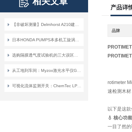
相关文章
产品详
【非破坏测量】Delmhorst A210建筑水分计：木材、混凝土含水率一机搞定
品牌
日本HONDA PUMPS本多机工旋涡泵适用于什么环境
PROTIM
选购隔膜透气度试验机的三大误区，你中招了吗？
PROTIM
从工地到车间：Myzox激光水平仪G-440SR如何实现全场景高精度激光投线？
rotimete
可视化流体监测开关：ChemTec LPH3753AWNO在兆声波洁净清洗设备的应用
速检测木材
以下是这款
💧 核心功
一目了然的