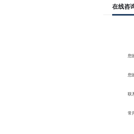
在线咨
您
您
联
常