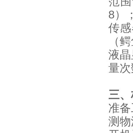
范围切
8）
传感
（鳄
液晶
量次
三、
准备
测物