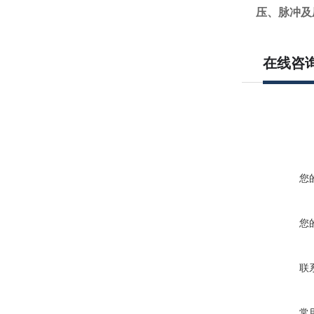
压、脉冲及
在线咨
您
您
联
常