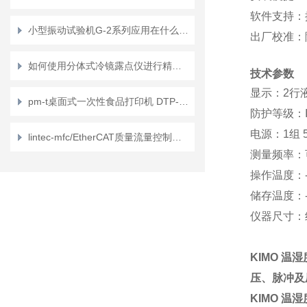
软件支持
：
小型振动试验机G-2系列应用在什么地方
出厂校准
：
如何使用分体式冷镜露点仪进行精确湿度监测
技术参数
显示
：2行
pm-t桌面式一次性食品打印机 DTP-150C介绍？
防护等级
：I
电源
：1组 
lintec-mfc/EtherCAT质量流量控制器特征？
测量频率
：
操作温度
：-
储存温度
：-
仪器尺寸
：约
KIMO 温
压、脉冲及
KIMO 温