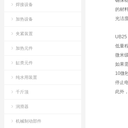
确保
焊接设备
的材
光洁
加热设备
夹紧装置
UB2
低量
加热元件
微米
缸类元件
如果需
10
纯水用装置
停止
此外，
千斤顶
润滑器
机械制动部件