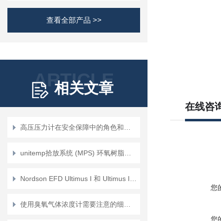
查看全部产品 >>
ARTICLE
相关文章
在线咨
高压压力计在安全保障中的角色和重要性
unitemp拾放系统 (MPS) 环氧树脂芯片焊接机介绍？
Nordson EFD Ultimus I 和 Ultimus II 高精度台式流体点胶控制器的数据手册
您
使用臭氧气体浓度计需要注意的细节有哪些？
您