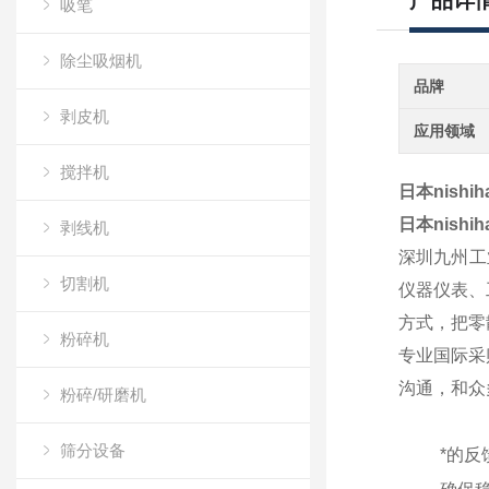
产品详
吸笔
除尘吸烟机
品牌
剥皮机
应用领域
搅拌机
日本nish
日本nish
剥线机
深圳九州工
切割机
仪器仪表、
方式，把零
粉碎机
专业国际采
沟通，和众
粉碎/研磨机
筛分设备
*的反