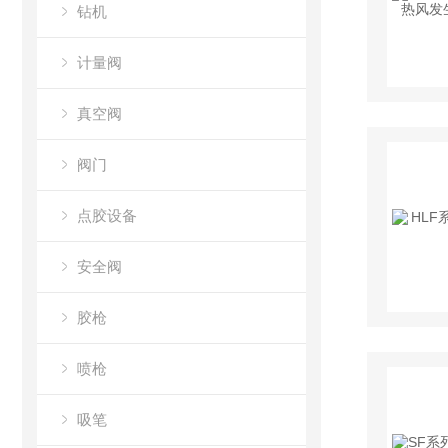
钻机
计量阀
真空阀
阀门
点胶设备
安全阀
胶枪
喷枪
吸笔