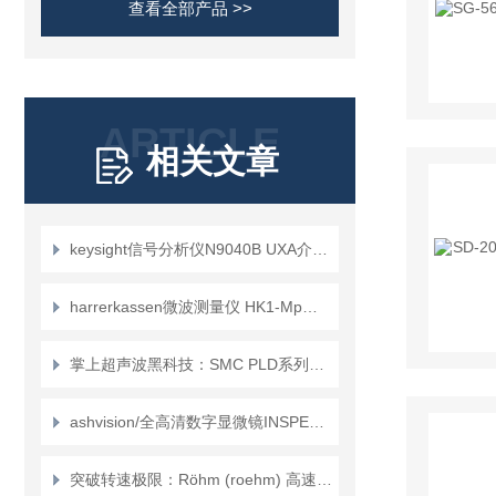
查看全部产品 >>
ARTICLE
相关文章
keysight信号分析仪N9040B UXA介绍？
harrerkassen微波测量仪 HK1-Mp的作用
掌上超声波黑科技：SMC PLD系列如何重新定义泄漏检测？
ashvision/全高清数字显微镜INSPEX HD TABLE介绍？
突破转速极限：Röhm (roehm) 高速型 HSK 夹紧装置深度技术解析