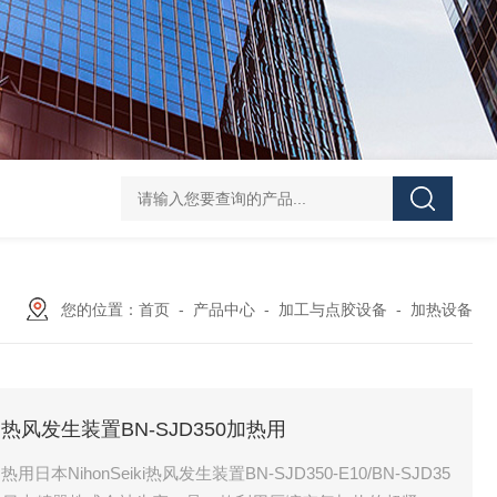
HANTECH Auto Bar Coater韩国小型自动化涂布机 薄膜/金
您的位置：
首页
-
产品中心
-
加工与点胶设备
-
加热设备
Seiki热风发生装置BN-SJD350加热用
热用日本NihonSeiki热风发生装置BN-SJD350-E10/BN-SJD35