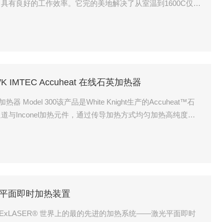
具有良好的工作效率。它完的美地解决了从室温到1600C仅需
温度的传统电炉的缺点。在不同的温度下进行更多的测试，这
。
co WK IMTEC Accuheat 在线石英加热器
与Inconel加热元件，通过传导加热方式均匀加热高纯度工
于半导体、光伏、LED、平板显示及电子制造行业，适用于单
体在传输过程中的温度精确控制与高纯度要求。
 激光平面即时加热装置
装置ExLASER® 世界上的最的先进的加热系统——激光平面即时