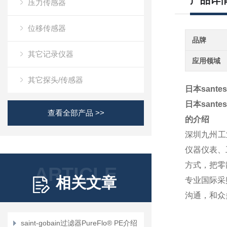
产品详
压力传感器
位移传感器
品牌
其它记录仪器
应用领域
其它探头/传感器
日本sant
日本sant
查看全部产品 >>
的介绍
深圳九州工
仪器仪表、
方式，把零
ARTICLE
相关文章
专业国际采
沟通，和众
saint-gobain过滤器PureFlo® PE介绍