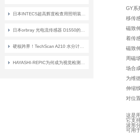
GY
日本INTECS超高辉度检查用照明装置UIH-1H的使用说明书
移传
磁致
日本orbray 光电流传感器 D1550的产品介绍
着传
硬核跨界！TechScan A210 水分计如何通吃建筑、造纸与农业三大领域？
磁致
周磁
HAYASHI-REPIC为何成为视觉检测系统的默认选择
场合
为维
伸缩
对位
这是用
它支持
波形
可用