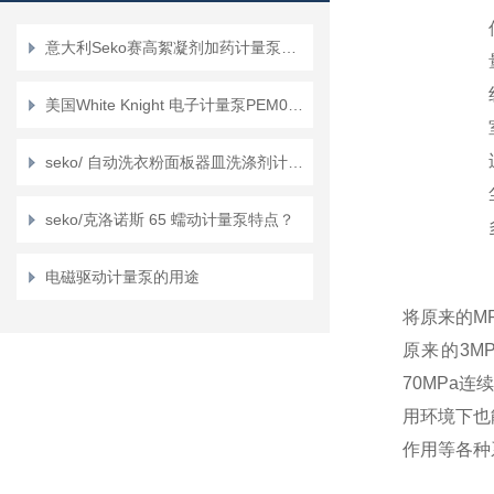
意大利Seko赛高絮凝剂加药计量泵型号介绍
美国White Knight 电子计量泵PEM050 的产品介绍
seko/ 自动洗衣粉面板器皿洗涤剂计量系统特征？
seko/克洛诺斯 65 蠕动计量泵特点？
电磁驱动计量泵的用途
将原来的M
原来的3M
70MPa连
用环境下也
作用等各种