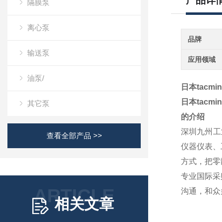
产品详
隔膜泵
离心泵
品牌
输送泵
应用领域
油泵/
日本tacm
日本tacm
其它泵
的介绍
深圳九州工
查看全部产品 >>
仪器仪表、
方式，把零
专业国际采
ARTICLE
沟通，和众
相关文章