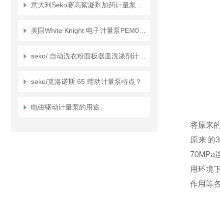
意大利Seko赛高絮凝剂加药计量泵型号介绍
美国White Knight 电子计量泵PEM050 的产品介绍
seko/ 自动洗衣粉面板器皿洗涤剂计量系统特征？
seko/克洛诺斯 65 蠕动计量泵特点？
电磁驱动计量泵的用途
将原来的
原来的3
70MP
用环境下
作用等