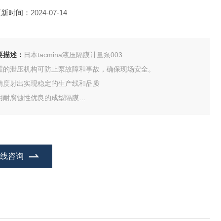
更新时间：
2024-07-14
要描述：
日本tacmina液压隔膜计量泵003
置的泄压机构可防止泵故障和事故，确保现场安全。
精度射出实现稳定的生产线和品质
用耐腐蚀性优良的成型隔膜
可输送含浆液和危险液体（如暴露在空气中变质的液体）。
进行高压注射
在线咨询