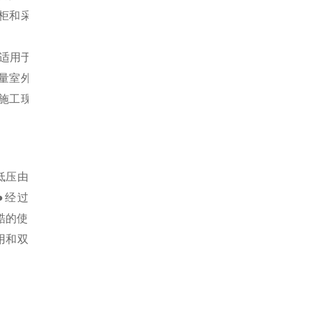
柜和采样管
，适用于户外
量室外的粉
施工现场的
低压由
●经过
严酷的使
用和双