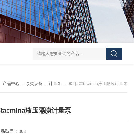
HANTECH Auto Bar Coater韩国小型自动化涂布机 薄膜/金
-
产品中心
-
泵类设备
-
计量泵
-
003日本tacmina液压隔膜计量泵
tacmina液压隔膜计量泵
产品型号：
003