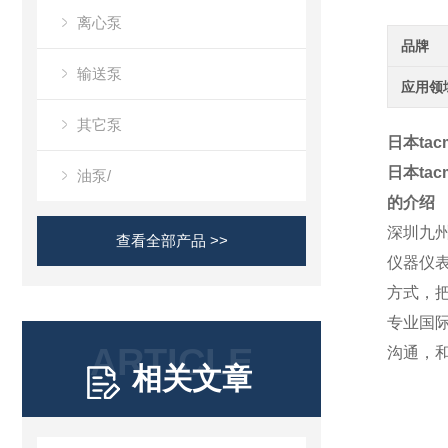
离心泵
品牌
输送泵
应用领
其它泵
日本ta
日本ta
油泵/
的介绍
深圳九
查看全部产品 >>
仪器仪
方式，
专业国
ARTICLE
沟通，
相关文章