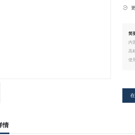
简
内
高
使
也
可
详情