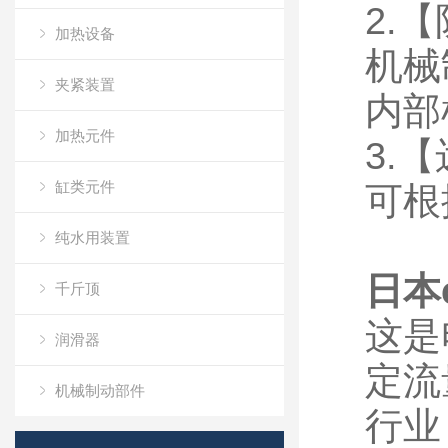
2.
加热设备
机械
夹紧装置
内部
加热元件
3.
缸类元件
可根
纯水用装置
日本
千斤顶
这是
润滑器
定流
机械制动部件
行业