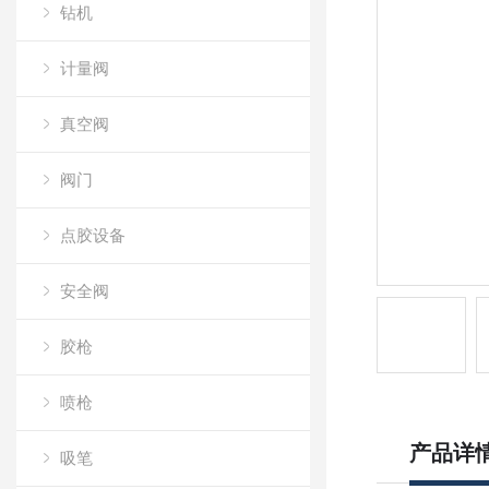
钻机
计量阀
真空阀
阀门
点胶设备
安全阀
胶枪
喷枪
产品详
吸笔