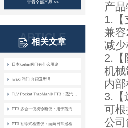
查看全部产品 >>
产品
1.
兼容
ARTICLE
相关文章
减少
2.
日本keihin阀门有什么用途
机械
iwaki 阀门 介绍及型号
内部
3.
TLV Pocket TrapMan® PT3：蒸汽疏水阀与阀门泄漏智能诊断仪
可根
PT3 多合一便携诊断仪：用于蒸汽疏水阀、阀门与轴承状态的国际防爆解决方案
公司
PT3 袖珍式检查仪：面向日常巡检的蒸汽疏水阀、阀门与轴承状态手持诊断仪