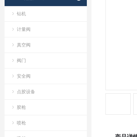
钻机
计量阀
真空阀
阀门
安全阀
点胶设备
胶枪
喷枪