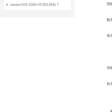
您
santec/IVS-1000-VCSEL特征？
联
常
详
补