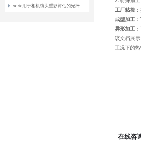
2. 特殊加工
seric用于相机镜头重影评估的光纤光源装置XL-500FV1型
工厂粘接
：
成型加工
：
异形加工
：
该文档展示
工况下的热
在线咨