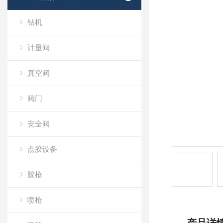
钻机
计量阀
真空阀
阀门
安全阀
点胶设备
胶枪
喷枪