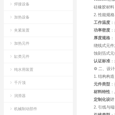
焊接设备
硅橡胶材料
2. 性能规格
加热设备
工作温度
：
夹紧装置
功率密度
：
厚度规格
：
加热元件
绕线式元件加热
蚀刻箔式元件加热
缸类元件
认证标准
：
⚙️ 二、设
纯水用装置
1. 结构构造
千斤顶
元件类型
：
材料特性
：
润滑器
定制化设计
2. 引线与
机械制动部件
引线类型
：