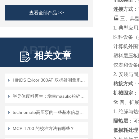
连接方式
：
查看全部产品 >>
🏭 三、
1. 典型应
医科设备（
ARTICLE
计算机外围
相关文章
塑料层压板
仪表和设备
2. 安装与
HINDS Exicor 300AT 双折射测量系统 | 基于PEM技术的高精度工业计量
粘接方式
：
机械固定
：
半导体废料再生：增幸masuko粉碎机的绿色循环经济价值
🛠️ 四、
1. 绝缘与
technomate高压泵的一些基本信息、优势以及常见应用场景的介绍
隔热层
：可
MCP-T700 的校准方法有哪些？
低损耗处理