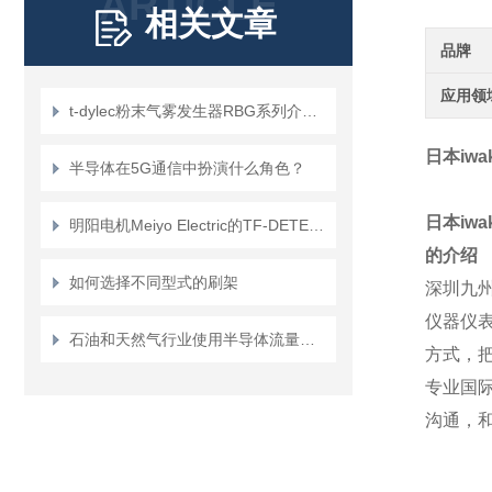
ARTICLE
相关文章
品牌
应用领
t-dylec粉末气雾发生器RBG系列介绍？
日本iw
半导体在5G通信中扮演什么角色？
日本iw
明阳电机Meiyo Electric的TF-DETECTOR系列磁性粉末检测器
的介绍
如何选择不同型式的刷架
深圳九
仪器仪
石油和天然气行业使用半导体流量计有哪些好处？
方式，
专业国
沟通，