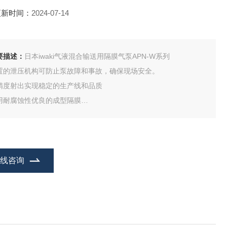
更新时间：
2024-07-14
要描述：
日本iwaki气液混合输送用隔膜气泵APN-W系列
置的泄压机构可防止泵故障和事故，确保现场安全。
精度射出实现稳定的生产线和品质
用耐腐蚀性优良的成型隔膜
可输送含浆液和危险液体（如暴露在空气中变质的液体）。
进行高压注射
在线咨询