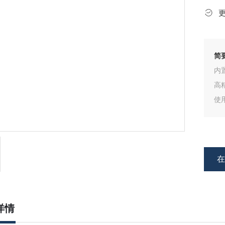
简
内
高
使
也
可
详情