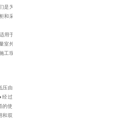
们是为短测
柜和采样管
，适用于户外
量室外的粉
施工现场的
低压由
●经过
严酷的使
用和双