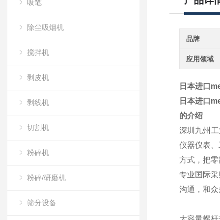
产品详
吸笔
除尘吸烟机
品牌
搅拌机
应用领域
剥皮机
日本进口me
日本进口me
剥线机
的介绍
切割机
深圳九州工
仪器仪表、
粉碎机
方式，把零
专业国际采
粉碎/研磨机
沟通，和众
筛分设备
大容量螺杆