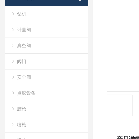
钻机
计量阀
真空阀
阀门
安全阀
点胶设备
胶枪
喷枪