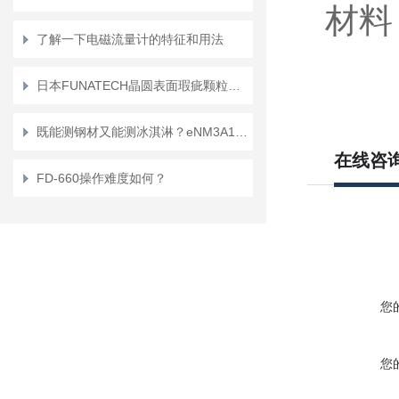
材料
了解一下电磁流量计的特征和用法
日本FUNATECH晶圆表面瑕疵颗粒异物划痕检查灯介绍
既能测钢材又能测冰淇淋？eNM3A10微小球硬度计在金属与食品行业的实测表现
在线咨
FD-660操作难度如何？
您
您