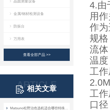
晶圆测量设备
4.
用作
金属/钢材检测设备
作为
防振台
规格
万用表
流体
查看全部产品 >>
温度 
工作压
2.0
ARTICLE
相关文章
工作压
口径 
Matsuno松野治色选机适合哪些特殊物料分选？