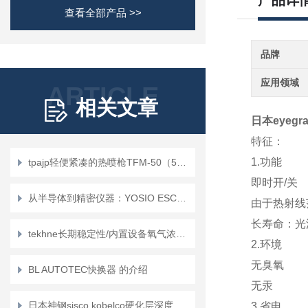
产品详
查看全部产品 >>
品牌
应用领域
ARTICLE
相关文章
日本eyegra
特征：
1.功能
tpajp轻便紧凑的热喷枪TFM-50（50kW）
即时开/关
从半导体到精密仪器：YOSIO ESC+1KV高压电源的多领域应用探索
由于热射线
长寿命：光源
tekhne长期稳定性/内置设备氧气浓度计/湿温度计EE060/061的特征是啥？
2.环境
无臭氧
BL AUTOTEC快换器 的介绍
无汞
日本神钢sisco.kobelco硬化层深度测量仪 SH-67
3.省电