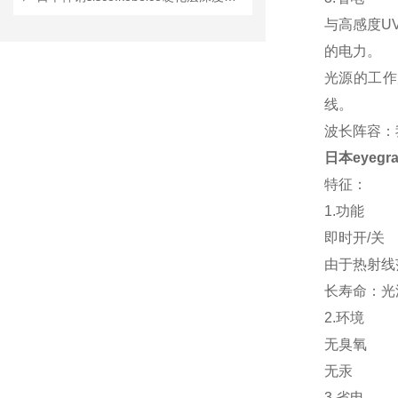
与高感度U
的电力。
光源的工作
线。
波长阵容：
日本eyegra
特征：
1.功能
即时开/关
由于热射线
长寿命：光源
2.环境
无臭氧
无汞
3.省电