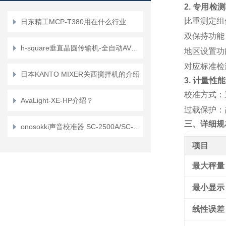
2. 专用检
比重测定组
日东精工MCP-T380用在什么行业
双保持功能
h-square垂直晶圆传输机-全自动AVT特征？
地区设置功
对应标准检
日本KANTO MIXER关西搅拌机的介绍
3. 计量性能
校准方式
：
AvaLight-XE-HP介绍？
过载保护
：
三、详细规
onosokki声音校准器 SC-2500A/SC-2120A介绍？
项目
最大秤量 (
最小显示
线性误差