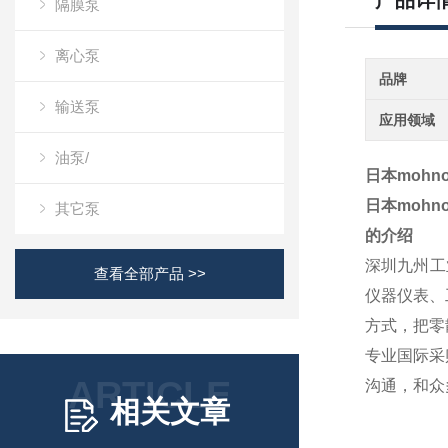
产品详
隔膜泵
离心泵
品牌
输送泵
应用领域
油泵/
日本moh
日本moh
其它泵
的介绍
深圳九州工
查看全部产品 >>
仪器仪表、
方式，把零
专业国际采
ARTICLE
沟通，和众
相关文章