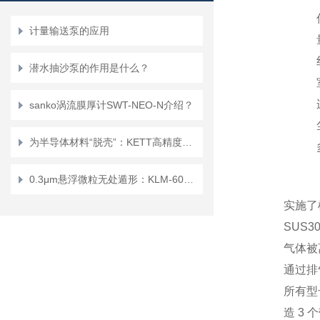
计量输送泵的应用
潜水抽沙泵的作用是什么？
sanko涡流膜厚计SWT-NEO-N介绍？
为半导体材料“脱壳”：KETT高精度砻谷技术在外延层前处理中的潜在价值
0.3μm悬浮微粒无处遁形：KLM-600FC黄光光源在半导体洁净室发尘源追踪实录
实施了
SUS3
气体被
通过排
所有型
造 3