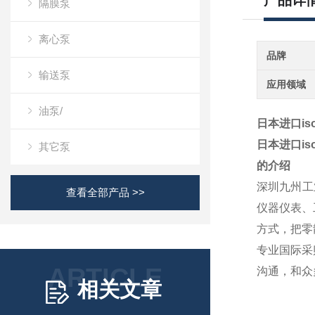
产品详
隔膜泵
离心泵
品牌
输送泵
应用领域
油泵/
日本进口is
日本进口is
其它泵
的介绍
深圳九州工
查看全部产品 >>
仪器仪表、
方式，把零
专业国际采
ARTICLE
沟通，和众
相关文章