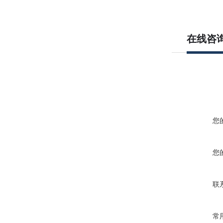
在线咨
您
您
联
常