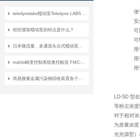
便
teledynelabs蠕动泵Teledyne LABS PeriXus工作原理
安
程控灌装蠕动泵的特点是什么？
可
可
日本微流量、多通道头台式蠕动泵的优势
用
用
mahlo畸变控制系统奥托帕克 FMC-15应用介绍？
用
简易微量金属污染物回收装置各个型号的特点
LD-5D
等粉尘浓度
对于相对浓
为质量浓度
光光源型）