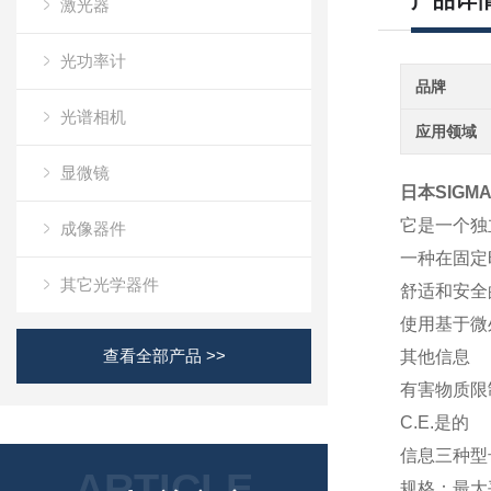
产品详
激光器
光功率计
品牌
光谱相机
应用领域
显微镜
日本SIGMA
它是一个独
成像器件
一种在固定
其它光学器件
舒适和安全
使用基于微
查看全部产品 >>
其他信息
有害物质限
C.E.是的
信息三种型号
ARTICLE
规格：最大