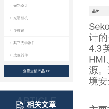
光功率计
品牌
光谱相机
Sek
显微镜
计的
其它光学器件
4.
成像器件
HM
源。
查看全部产品 >>
境安
ARTICLE
相关文章