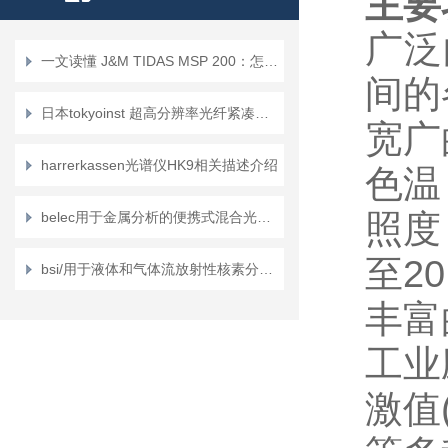
主要
广泛
一文读懂 J&M TIDAS MSP 200：怎用 <1秒极速获取 技术进行煤岩体组成测定？
间的
日本tokyoinst 超高分辨率光纤紧凑型光谱仪HORNET的介绍
宽广
harrerkassen光谱仪HK9相关描述介绍
色温
照度
belec用于金属分析的便携式混合光谱仪贝莱茨紧凑型港口介绍？
至20
bsi/用于液体和气体流放射性核素分析的带屏蔽 HPGe 光谱仪的特征是什么？
丰富
工业
激值(