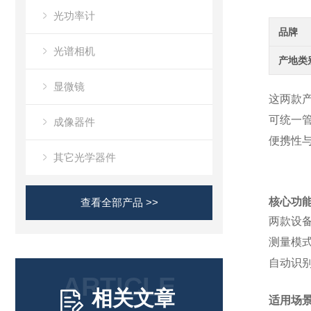
光功率计
品牌
光谱相机
产地类
显微镜
这两款产
可统一管
成像器件
便携性
其它光学器件
核心功
查看全部产品 >>
两款设备
测量模式
自动识别
ARTICLE
相关文章
适用场