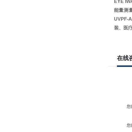
EYE 
能量测
UVP
装、医
在线
您
您