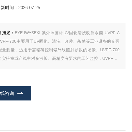
更新时间：
2026-07-25
要描述：
EYE IWASEKI 紫外照度计UV固化清洗改质杀菌 UVPF-A
/UVPF-700主要用于UV固化、清洗、改质、杀菌等工业设备的光强
能量测量，适用于需精确控制紫外线照射参数的场景。UVPF-700
合实验室或产线中对多波长、高精度有要求的工艺监控；UVPF-A2
更适合现场快速检测、移动作业或空间受限环境，如小型设备维
、质量抽检等。两者都服务于电子制造、印刷包装、医疗设备、半
体等行业。
在线咨询