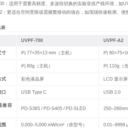
00
：适用于需要高精度、多波段切换的实验室或产线环境，如U
2
：更适合空间受限或需频繁移动的场合，如现场快速检测、便
比表
UVPF-700
UVPF-A2
尺寸
约 77×35×13 mm（主机）
约 90×75×1
约 80g（主机）
约 110g
方式
彩色液晶屏
LCD 显示屏
接口
USB Type C
USB 2.0
器兼容
PD-S365 / PD-S405 / PD-SLED
250–280nm 
范围
0.000–5,000 mW/cm²（依型号）
0.01–999