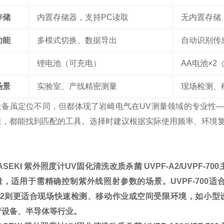
存储
内置存储器，支持PC读取
无内置存储
功能
多模式切换、数据导出
自动识别传
锂电池（可充电）
AA电池×2
场景
实验室、产线精密测量
现场检测、
设备虽定位不同，但都体现了岩崎电气在UV测量领域的专业性
维，都能找到匹配的工具。选择时建议根据实际使用频率、环境
IWASEKI 紫外照度计UV固化清洗改质杀菌
UVPF-A2/UVPF
量，适用于需精确控制紫外线照射参数的场景。UVPF-700
F-A2则更适合现场快速检测、移动作业或空间受限环境，如小
疗设备、半导体等行业。