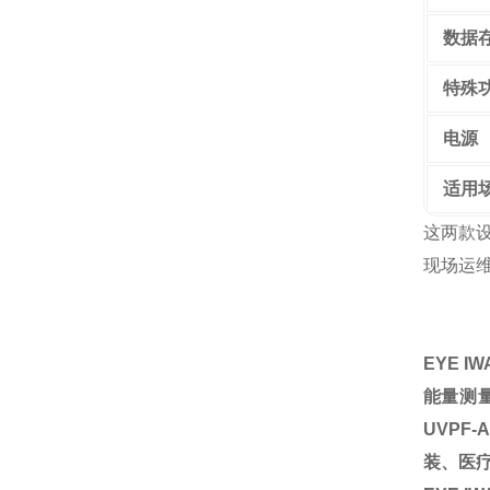
数据
特殊
电源
适用
这两款
现场运
EYE 
能量测
UVP
装、医