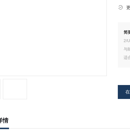
简
2
与
适
则
护
导
详情