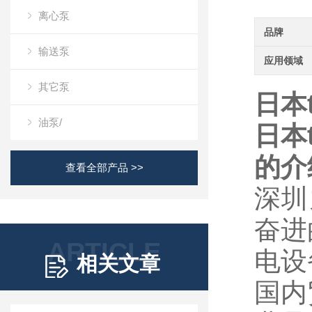
离心泵
品牌
输送泵
应用领域
其它泵
日本t
油泵/
日本t
的介
查看全部产品 >>
深圳
奋进
ARTICLE
电设
相关文章
国内