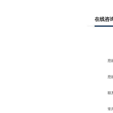
在线咨
您
您
联
常