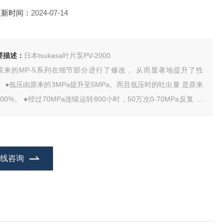
更新时间：
2024-07-14
要描述：
日本tsukasa叶片泵PV-2000
原来的MP-5系列在细节部分进行了修改， 从而显著地提升了性
。 ●低压由原来的3MPa提升至5MPa。而且低压时的吐出量 是原来
00%。 ●经过70MPa连续运转800小时，50万次0-70MPa反复 加
压试验。即使在严酷的使用环境下也能体现其 的品质，值得信赖。
与MP-5系列一样，配有单作用和双作用等各种系列。
在线咨询