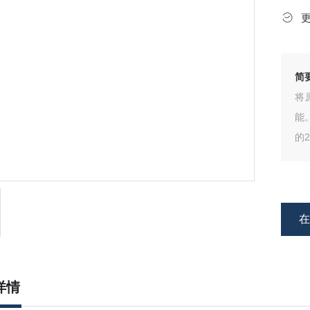
简
将
能
的2
减
●
详情