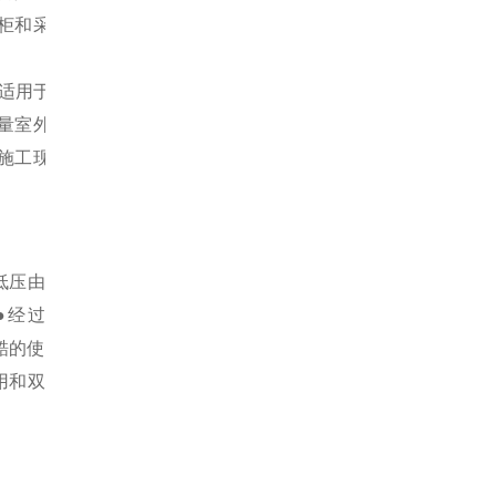
柜和采样管
，适用于户外
量室外的粉
施工现场的
低压由
●经过
严酷的使
用和双