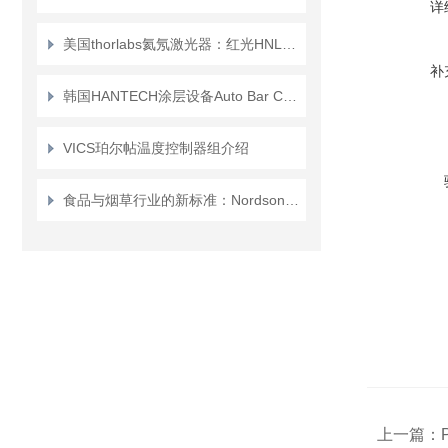
详
美国thorlabs氦氖激光器：红光HNLS008L介绍？
补
韩国HANTECH涂层设备Auto Bar Coater 的介绍
VICS珀尔帖温度控制器组介绍
食品与烟草行业的新标准：Nordson 推出集成颜色与水分测量的智能分析仪
上一篇：