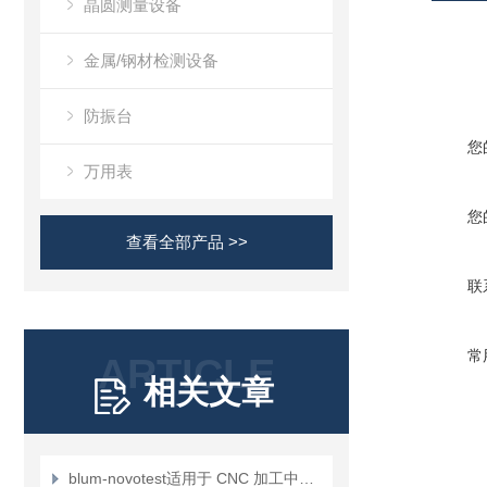
晶圆测量设备
金属/钢材检测设备
防振台
您
万用表
您
查看全部产品 >>
联
常
ARTICLE
相关文章
blum-novotest适用于 CNC 加工中心的面向未来的激光测量系统LC50-DIGILOG