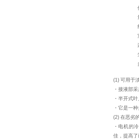
(1) 可
・接液部采
・半开式叶
・它是一种
(2) 在
・电机的冷
佳，提高了