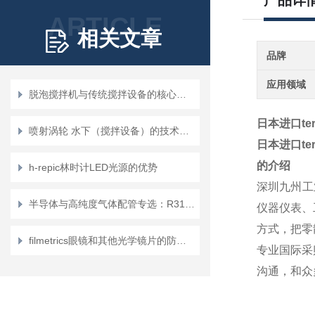
产品详
ARTICLE
相关文章
品牌
应用领域
脱泡搅拌机与传统搅拌设备的核心区别
日本进口te
喷射涡轮 水下（搅拌设备）的技术参数
日本进口te
的介绍
h-repic林时计LED光源的优势
深圳九州工
半导体与高纯度气体配管专选：R312SH 切割机如何实现自动焊接级端面处理？
仪器仪表、
方式，把零
filmetrics眼镜和其他光学镜片的防反射涂层F10-ARc
专业国际采
沟通，和众