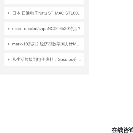
日本 日通电子Nittu ST·MAC ST100V3 TURBO-II 电线材护套剥离机 介绍
micro-epsilon/capaNCDT6530特点？
mark-10系列2 经济型数字测力计M2-2介绍？
从生活垃圾到电子废料：Sesotec分选系统如何实现资源精准回收？
在线咨