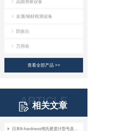
晶圆测量设备
金属/钢材检测设备
防振台
万用表
查看全部产品 >>
ARTICLE
相关文章
日本ft-hardness维氏硬度计型号及介绍