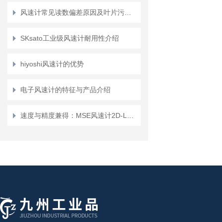
风速计常见读数偏差原因及叶片污染清洁方法
SKsato工业级风速计耐用性介绍
hiyoshi风速计的优势
电子风速计的特征与产品介绍
速度与精度兼得：MSE风速计2D-LCA解锁150kHz高频响应下的二维流场同步测量