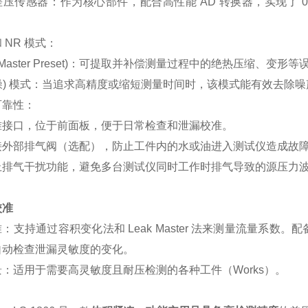
差压传感器
：作为核心部件，配合高性能 AD 转换器，实现了
0
 NR 模式
：
ster Preset)
：可提取并补偿测量过程中的绝热压缩、变形等
噪) 模式
：当追求高精度或缩短测量时间时，该模式能有效去除噪
可靠性
：
准接口
，位于前面板，便于日常检查和泄漏校准。
接
外部排气阀
（选配），防止工件内的水或油进入测试仪造成故
止排气干扰
功能，避免多台测试仪同时工作时排气导致的源压力
校准
准
：支持通过容积变化法和 Leak Master 法来测量流量系数。配备全自动
自动检查泄漏灵敏度的变化。
景
：适用于需要高灵敏度且耐压检测的各种工件（Works）。