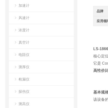
加速计
品牌
风速计
应用领
浓度计
真空计
LS-18
电阻仪
核心定
它是 Co
测厚仪
高性价
检漏仪
探伤仪
基本规
该设备
测高仪