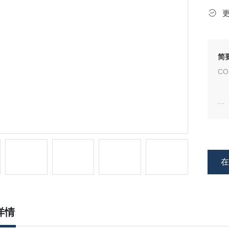
简
CO
追
L
密
详情