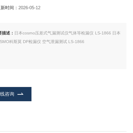
更新时间：
2026-05-12
要描述：
日本cosmo压差式气漏测试仪气体等检漏仪 LS-1866 日本
SMO科斯莫 DP检漏仪 空气泄漏测试 LS-1866
求高检测能力和性价比
S-1866是一款差压式气密性测试仪，用于测试各种零件和产品的气
性，并且可以自动化泄漏测试过程。
在线咨询