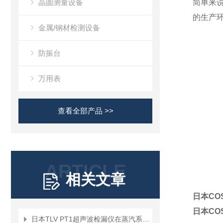
晶圆测量设备
简单来说，
的生产
金属/钢材检测设备
防振台
万用表
查看全部产品 >>
ARTICLE
相关文章
日本CO
日本CO
日本TLV PT1超声波检漏仪在蒸汽系统泄漏检测中的应用