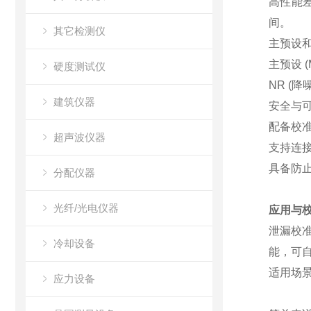
高性能
间。
其它检测仪
主预设和
主预设 (Ma
硬度测试仪
NR (降
建筑仪器
安全与
配备
校
超声波仪器
支持连
具备
防
分配仪器
光纤/光电仪器
应用与
泄漏校
冷却设备
能，可
适用场
应力设备