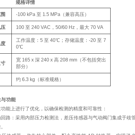
规格详情
范围
-100 kPa 至 1.5 MPa（兼容高压）
电压
100 至 240 VAC，50/60 Hz，最大 70 VA
工作温度：5 至 40℃；存储温度：-20 至 7
温度
0℃
宽 165 x 深 240 x 高 208 mm（不包括突出
尺寸
部分）
约 6.3 kg（标准规格）
性与功能
在功能上进行了优化，以确保检测的精度和可靠性：
动回路
：采用内部压力检测法，差压传感器与气动阀门集成于歧
检。