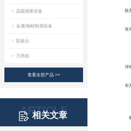
联
晶圆测量设备
金属/钢材检测设备
常
防振台
万用表
详
查看全部产品 >>
补
ARTICLE
相关文章