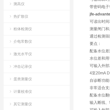
测高仪
带密码电子
jfe-adv
热扩散仪
可读出时间
粉体检测仪
测量闸门和
通过检测筛
介电常数仪
要点：
配备水位差
激光水平仪
水位差和用
可输入外部
冲击记录仪
4至20m
蛋类测量仪
自诊断功能
非常适合支
计量校准仪
配备水位翻
输入断线、
其它测量仪
可输入外部