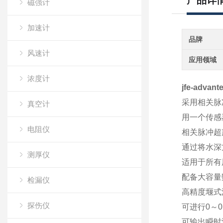
产品详
磁强计
加速计
品牌
风速计
应用领域
浓度计
jfe-adv
采用相关脉
真空计
用一个传感
电阻仪
相关脉冲超
通过将水深
测厚仪
适用于所有
配备大容量
检漏仪
高精度堰式
探伤仪
可进行0～
可输出瞬时