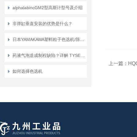
alphalabincGM2型高斯计型号及介绍
非弹缸垂直安装的优势是什么？
日本YAMAKAWA塑料粒子色选机/筛选pc聚碳酸酯塑料颗粒
药液气泡造成制程缺陷？详解 TYSEI UniTyflon TY-55 脱气单元工作原理
上一篇：
HQ
如何选择色选机