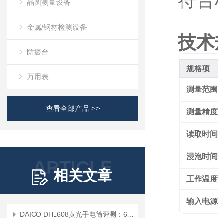
符合
晶圆测量设备
金属/钢材检测设备
技术
防振台
规格项
万用表
测量范围
查看全部产品 >>
测量精度
读取时间
浸泡时间
ARTICLE
相关文章
工作温度
输入电源
DAICO DHL608黄光手电筒评测：608nm波长如何解决半导体光刻胶感光难题？