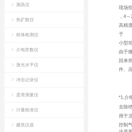
测高仪
现场
，4～
热扩散仪
高精
于
粉体检测仪
小型
介电常数仪
由于
回来
激光水平仪
件、
冲击记录仪
蛋类测量仪
*1
去除
计量校准仪
用于流
建筑仪器
控制
这是用