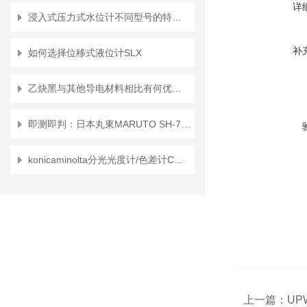
详
浸入式压力式水位计不同型号的特征和作用有哪些？
补
如何选择位移式液位计SLX
乙炔黑与其他导电材料相比有何优势？
即测即判：日本丸東MARUTO SH-70软岩贯入计革新现场地质调查
konicaminolta分光光度计/色差计CM-26d/CM-25d的用途和特点是什么？
上一篇：
UP