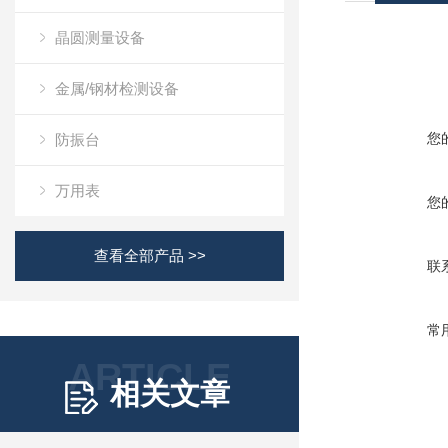
晶圆测量设备
金属/钢材检测设备
您
防振台
万用表
您
查看全部产品 >>
联
常
ARTICLE
相关文章