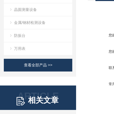
晶圆测量设备
金属/钢材检测设备
您
防振台
万用表
您
查看全部产品 >>
联
常
ARTICLE
相关文章