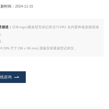
更新时间：
2024-11-15
要描述：
日本mgco紧凑型无纸记录仪71VR1 在内置终端直接现场
入
点
1/4 DIN 尺寸 (96 x 96 mm) 面板安装紧凑型记录仪
3.5 英寸TFT 彩色LCD 显示屏
.最大存储、显示和更改模拟和离散输入各8点
.报警触发最大可非配8点离散输出
.在内置终端直接现场输入，通过Modbus RTU的远程输入可选
在线咨询