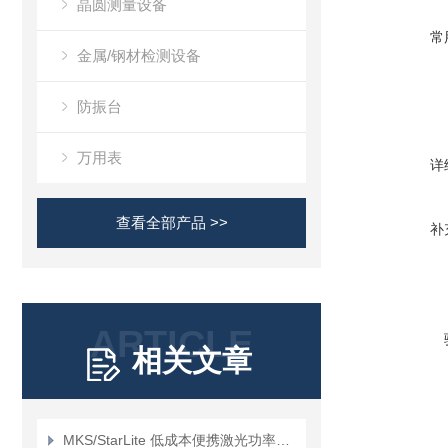
晶圆测量设备
常
金属/钢材检测设备
防振台
万用表
详
查看全部产品 >>
补
ARTICLE
相关文章
MKS/StarLite 低成本便携激光功率和能量计介绍？