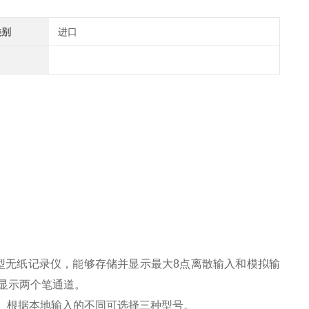
类别
进口
开口)的紧凑型无纸记录仪，能够存储并显示最大8点离散输入和模拟输
上显示两个笔通道。
查询。根据本地输入的不同可选择三种型号。