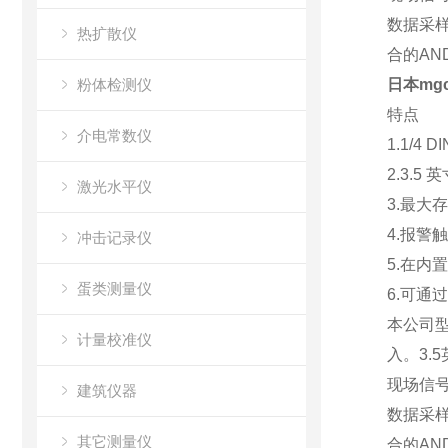
数据采样
热扩散仪
合的AN
粉体检测仪
日本mg
特点
介电常数仪
1.1/4 
2.3.5
激光水平仪
3.最大
4.报警
冲击记录仪
5.在内
蛋类测量仪
6.可通
本公司型
计量校准仪
入。3.
现场信号
建筑仪器
数据采样
其它测量仪
合的AN