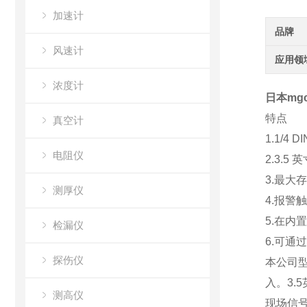
加速计
品牌
风速计
应用领
浓度计
日本mg
特点
真空计
1.1/4 
电阻仪
2.3.5
3.最大
测厚仪
4.报警
5.在内
检漏仪
6.可通
探伤仪
本公司型
入。3.
测高仪
现场信号