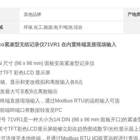
其他品牌
产地
域
环保,化工,能源,电子/电池,综合
co紧凑型无纸记录仪
71VR1 在内置终端直接现场输入
DIN 尺寸 (96 x 96 mm) 面板安装紧凑型记录仪
 英寸TFT 彩色LCD 显示屏
存储、显示和更改模拟和离散输入各8点
触发最大可非配8点离散输出
置终端直接现场输入，通过Modbus RTU的远程输入可选
过前端IR端口将数据转发至PC
号 71VR1是一种大小为1/4 DIN (96 x 96 mm 面板
5英寸TFT彩色LCD显示屏能够立刻在趋势图或数字/光柱显示器
可连接至本地终端，并通过Modbus RTU I/O装置远程进行