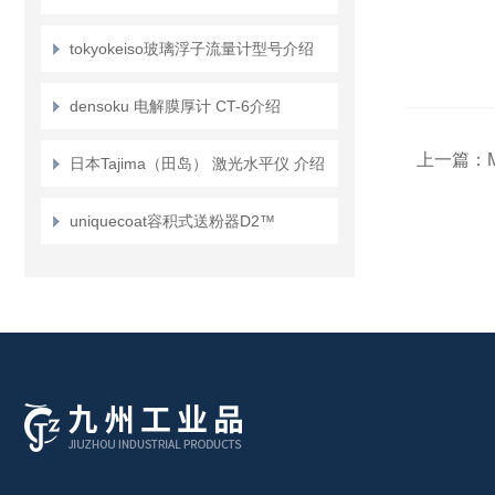
tokyokeiso玻璃浮子流量计型号介绍
densoku 电解膜厚计 CT-6介绍
上一篇：
日本Tajima（田岛） 激光水平仪 介绍
uniquecoat容积式送粉器D2™