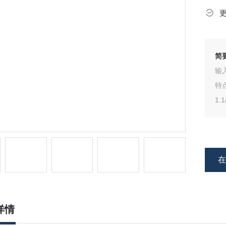
简
输
特
1.
2.
3
4
5
详情