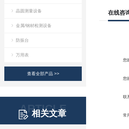
晶圆测量设备
在线咨
金属/钢材检测设备
防振台
万用表
您
查看全部产品 >>
您
联
ARTICLE
相关文章
常