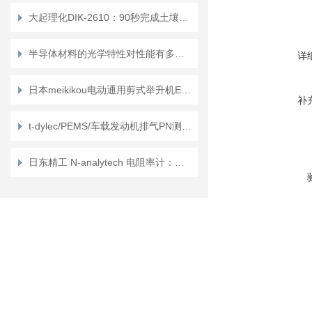
大起理化DIK-2610：90秒完成土壤粉碎+2mm筛分，环境检测效率提升10倍
半导体材料的光学特性对性能有多大影响？
详
日本meikikou电动通用剪式举升机Endeavor系列的介绍
补
t-dylec/PEMS/车载发动机排气PN测量Dekati ® MPEC+™
日东精工 N-analytech 电阻率计：全面掌控溶液导电性的精密利器