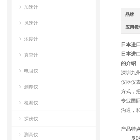
加速计
品牌
风速计
应用领
浓度计
日本进口
日本进口
真空计
的介绍
电阻仪
深圳九
仪器仪
测厚仪
方式，
专业国
检漏仪
沟通，
探伤仪
产品特
测高仪
反球面