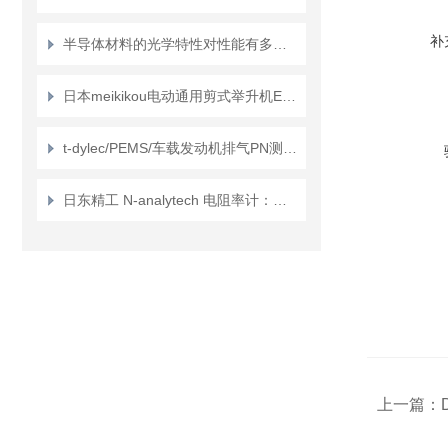
补
半导体材料的光学特性对性能有多大影响？
日本meikikou电动通用剪式举升机Endeavor系列的介绍
t-dylec/PEMS/车载发动机排气PN测量Dekati ® MPEC+™
日东精工 N-analytech 电阻率计：全面掌控溶液导电性的精密利器
上一篇：