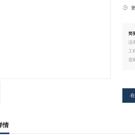
简
适
工
度
详情