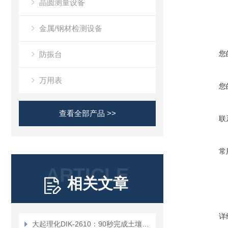
晶圆测量设备
金属/钢材检测设备
您
防振台
万用表
您
查看全部产品 >>
联
常
ARTICLE
相关文章
详
大起理化DIK-2610：90秒完成土壤粉碎+2mm筛分，环境检测效率提升10倍