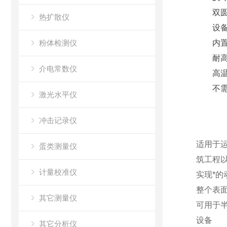
双圆柱
热扩散仪
设备
粉体检测仪
内置抗
耐高温
介电常数仪
高温导
不需要
激光水平仪
冲击记录仪
适用于
蛋类测量仪
筑工程
计量校准仪
实现*的
整个表
其它测量仪
可用于
设备
其它分析仪