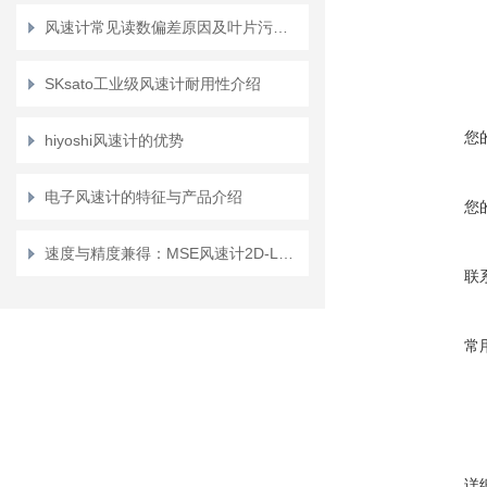
风速计常见读数偏差原因及叶片污染清洁方法
SKsato工业级风速计耐用性介绍
您
hiyoshi风速计的优势
电子风速计的特征与产品介绍
您
速度与精度兼得：MSE风速计2D-LCA解锁150kHz高频响应下的二维流场同步测量
联
常
详