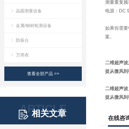
测量重复频
晶圆测量设备
电源
：DC 
金属/钢材检测设备
如果你需要
案。
防振台
万用表
二维超声波
捉从微风到
查看全部产品 >>
二维超声波
捉从微风到
ARTICLE
相关文章
在线咨