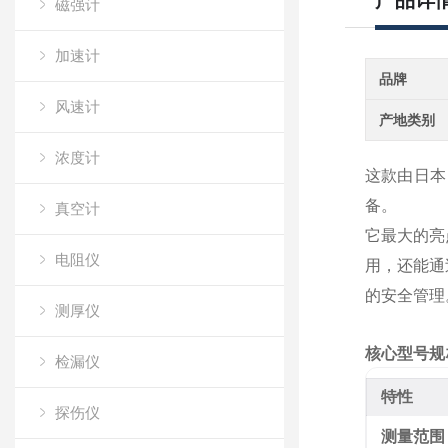
产品详
磁强计
加速计
品牌
风速计
产地类别
浓度计
这款由日本 So
备。
真空计
它最大的亮
电阻仪
用，还能通
的安全管理
测厚仪
核心型号规
检漏仪
特性
探伤仪
测量范围