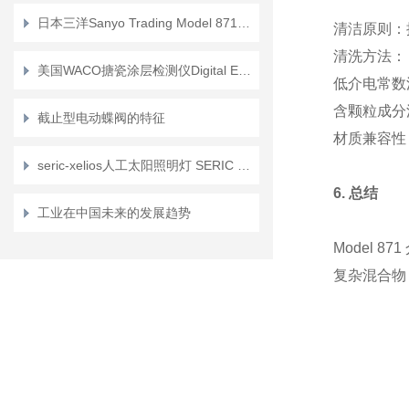
日本三洋Sanyo Trading Model 871液体誘電率計/介电常数仪介绍
清洁原则
：
清洗方法
：
美国WACO搪瓷涂层检测仪Digital Enamel Rater IIl/10790-00的介绍
低介电常数
含颗粒成分
截止型电动蝶阀的特征
材质兼容性
seric-xelios人工太阳照明灯 SERIC XELIOS 100W系列介绍？
6. 总结
工业在中国未来的发展趋势
Model 8
复杂混合物