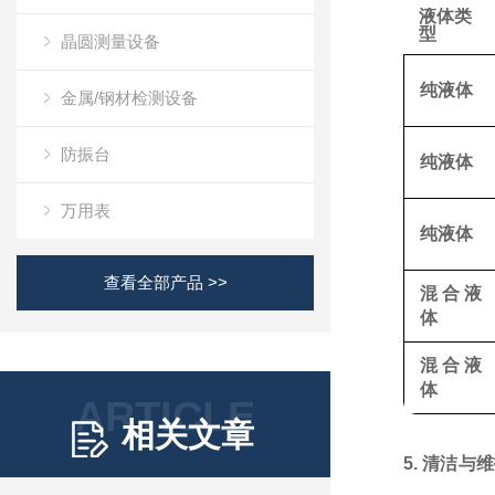
液体类
型
晶圆测量设备
纯液体
金属/钢材检测设备
防振台
纯液体
万用表
纯液体
查看全部产品 >>
混合液
体
混合液
体
ARTICLE
相关文章
5. 清洁与