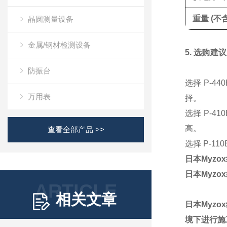
重量 (不
晶圆测量设备
金属/钢材检测设备
5. 选购建议
防振台
选择 P-440
万用表
择。
选择 P-410
高。
查看全部产品 >>
选择 P-110
日本Myzox
日本Myzox
ARTICLE
相关文章
日本Myzo
境下进行施