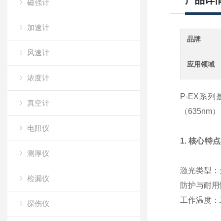
产品详
磁强计
加速计
品牌
风速计
应用领域
浓度计
P-EX系列
真空计
（635n
电阻仪
1. 核心特
测厚仪
激光类型
：
检漏仪
防护与耐用
工作温度
：
探伤仪