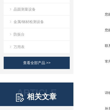
晶圆测量设备
您
金属/钢材检测设备
您
防振台
联
万用表
常
查看全部产品 >>
ARTICLE
详
相关文章
补