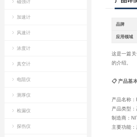
产品详
磁强计
加速计
品牌
风速计
应用领域
浓度计
这是一篇关
的介绍。
真空计
电阻仪
📋 产品基
测厚仪
产品名称
：H
产品类型
：高
检漏仪
制造商
：N
探伤仪
主要功能
：