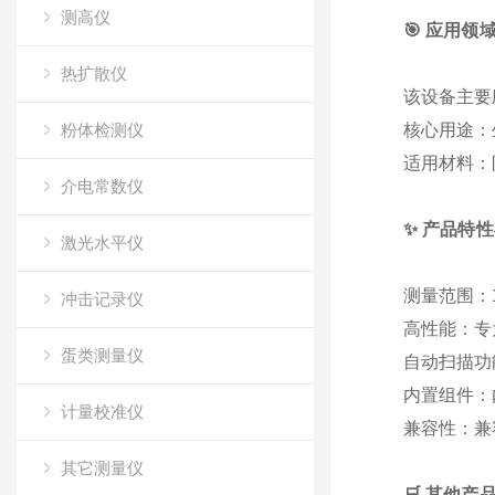
测高仪
🎯 应用领
热扩散仪
该设备主要
粉体检测仪
核心用途
：
适用材料
：
介电常数仪
✨ 产品特
激光水平仪
测量范围
：
冲击记录仪
高性能
：专
蛋类测量仪
自动扫描功
内置组件
：
计量校准仪
兼容性
：兼容
其它测量仪
🛒 其他产