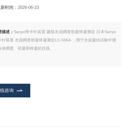
更新时间：
2026-06-23
要描述：
Sanyo维卡针装置 建筑水泥稠度初凝终凝测定 日本Sanyo
卡针装置 水泥稠度初凝终凝测定LC-506A ，用于水泥凝结试验中测
标准稠度、初凝和终凝的仪器。
在线咨询