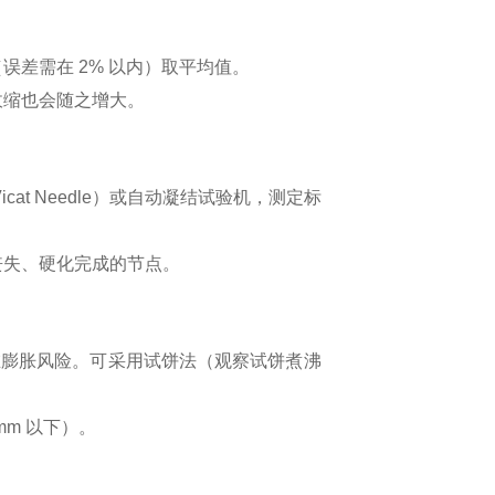
差需在 2% 以内）取平均值。
收缩也会随之增大。
cat Needle）或自动凝结试验机，测定标
丧失、硬化完成的节点。
在膨胀风险。可采用
试饼法
（观察试饼煮沸
m 以下）。