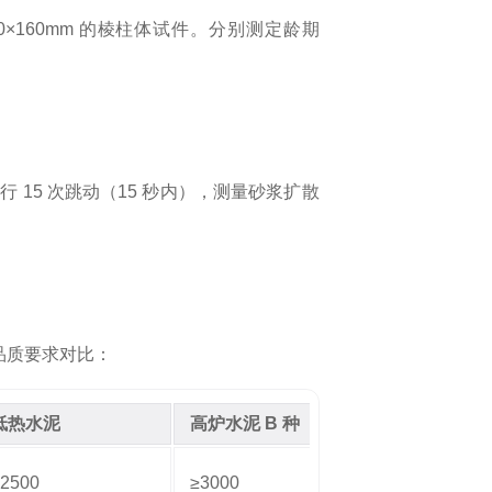
0×160mm 的棱柱体试件。分别测定龄期
 15 次跳动（15 秒内），测量砂浆扩散
品质要求对比：
低热水泥
高炉水泥 B 种
2500
≥3000