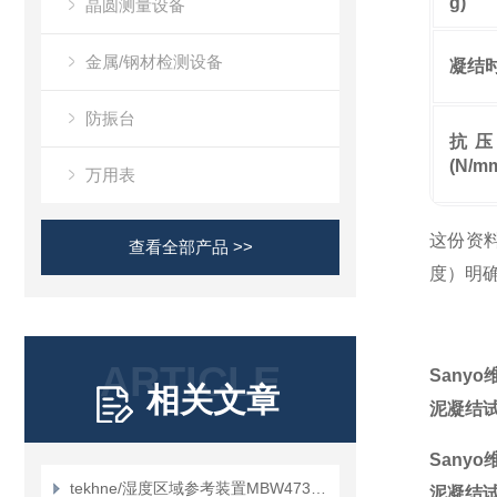
g)
晶圆测量设备
金属/钢材检测设备
凝结
防振台
抗压
(N/mm
万用表
这份资料
查看全部产品 >>
度）明
ARTICLE
Sany
相关文章
泥凝结
Sany
tekhne/湿度区域参考装置MBW473的特征是什么？
泥凝结