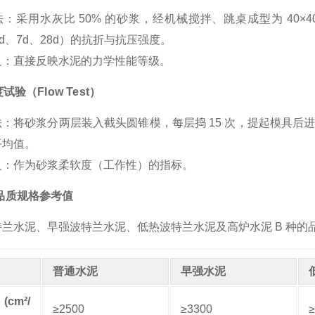
法
：采用水灰比 50% 的砂浆，经机械搅拌、跳桌成型为 40×4
3d、7d、28d）的抗折与抗压强度。
义
：直接反映水泥的力学性能等级。
度试验（Flow Test）
法
：将砂浆分两层装入截头圆锥模，每层捣 15 次，提起模具后进行
平均值。
义
：作为砂浆柔软度（工作性）的指标。
、品质规格参考值
兰水泥、早强波特兰水泥、低热波特兰水泥及高炉水泥 B 种的
普通水泥
早强水泥
cm²/
≥2500
≥3300
≥