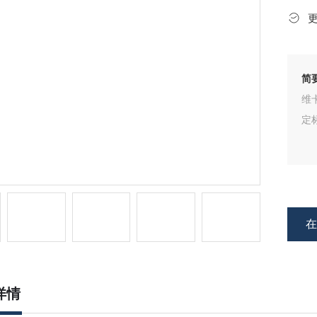
简
维
定
详情