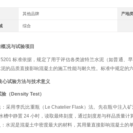
其他品牌
产地
域
综合
准概况与试验项目
R 5201 标准
依据
，规定了用于评估各类波特兰水泥（如普通、早
水泥的品质直接影响混凝土的施工性能与耐久性。标准中规定的
、核心试验方法与技术意义
验（Density Test）
法
：采用李氏比重瓶（Le Chatelier Flask）法。先在瓶
℃ 水槽中静置 24 小时，读取最终刻度，通过刻度差与样品质量计
义
：水泥是混凝土中密度最大的材料，其用量直接影响混凝土的