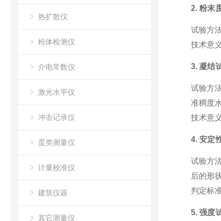
2. 粉末
热扩散仪
试验方
粉体检测仪
技术意
3. 凝结试
介电常数仪
试验方
激光水平仪
准稠度
冲击记录仪
技术意
4. 安定
蛋类测量仪
试验方
计量校准仪
后的形
判定标
建筑仪器
5. 强度试
其它测量仪