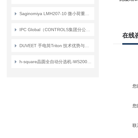
Saginomiya LMH207-10 微小荷重疲劳试验机：专为微观力学而生
IPC Global（CONTROLS集团分公司）生产的自动沥青软化点测定仪 介绍
在线
DUVEET 手电筒Triton 技术优势与未来照明科技探索
h-square晶圆全自动分选机-WS200特点？
您
您
联