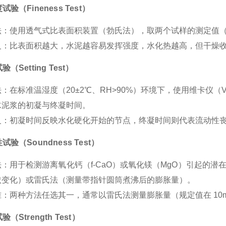
度试验（Fineness Test）
法
：使用透气式比表面积装置（勃氏法），取两个试样的测定值（误
义
：比表面积越大，水泥越容易发挥强度，水化热越高，但干燥
验（Setting Test）
法
：在标准温湿度（20±2℃、RH>90%）环境下，使用维卡仪（Vi
水泥浆的初凝与终凝时间。
义
：初凝时间反映水化硬化开始的节点，终凝时间则代表流动性
性试验（Soundness Test）
法
：用于检测游离氧化钙（f-CaO）或氧化镁（MgO）引起的潜
状变化）或
雷氏法
（测量带指针圆筒煮沸后的膨胀量）。
准
：两种方法任选其一，通常以雷氏法测量膨胀量（规定值在 10m
验（Strength Test）