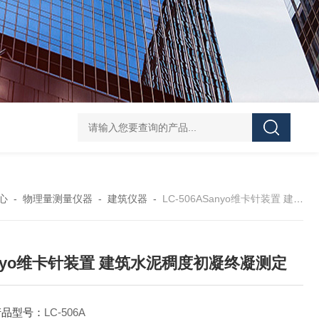
HANTECH Auto Bar Coater韩国小型自动化涂布机 薄膜/金
心
-
物理量测量仪器
-
建筑仪器
-
LC-506ASanyo维卡针装置 建筑水泥稠度初凝终凝测定
nyo维卡针装置 建筑水泥稠度初凝终凝测定
产品型号：
LC-506A