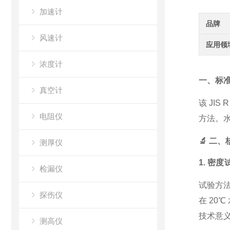
加速计
品牌
风速计
应用领
浓度计
一、标
真空计
该 JIS 
电阻仪
方法。
🔬 二
测厚仪
1. 密度试
检漏仪
试验方
探伤仪
在 20
技术意
测高仪