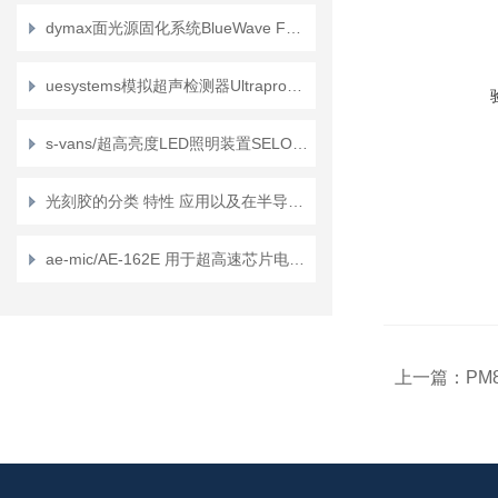
dymax面光源固化系统BlueWave FX-1250介绍？
uesystems模拟超声检测器Ultraprobe 2000介绍？
s-vans/超高亮度LED照明装置SELONE N的特征是什么？
光刻胶的分类 特性 应用以及在半导体制造中的重要性的详细介绍
ae-mic/AE-162E 用于超高速芯片电阻测试特征？
上一篇：
PM