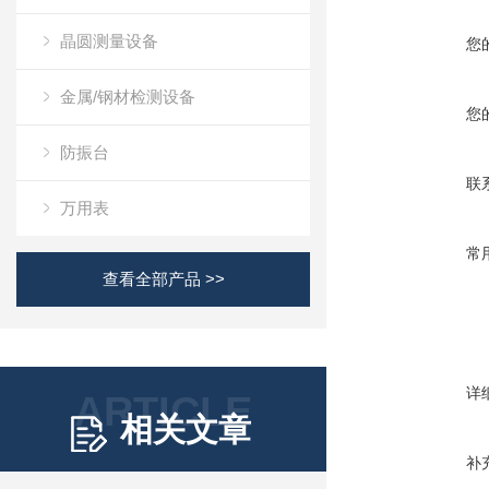
晶圆测量设备
您
金属/钢材检测设备
您
防振台
联
万用表
常
查看全部产品 >>
详
ARTICLE
相关文章
补