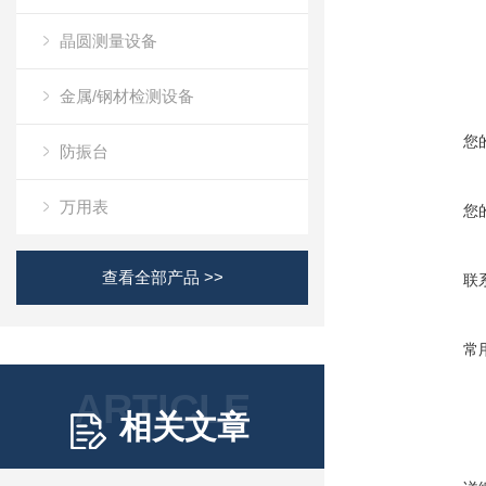
晶圆测量设备
金属/钢材检测设备
您
防振台
万用表
您
查看全部产品 >>
联
常
ARTICLE
相关文章