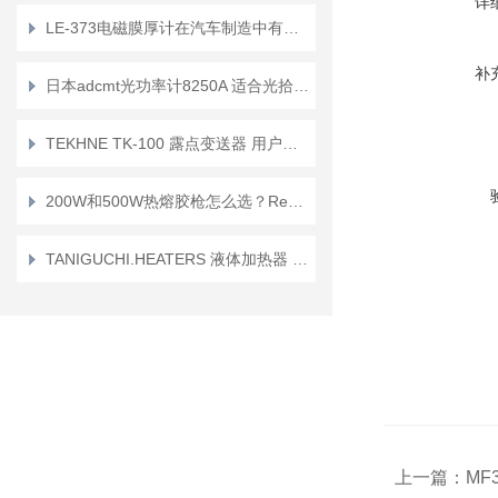
详
LE-373电磁膜厚计在汽车制造中有哪些应用？
补
日本adcmt光功率计8250A 适合光拾取器、驱动设备等介绍
TEKHNE TK-100 露点变送器 用户手册
200W和500W热熔胶枪怎么选？Reka MS 80与MS 200硬核参数对比
TANIGUCHI.HEATERS 液体加热器 UFA 介绍
上一篇：
MF