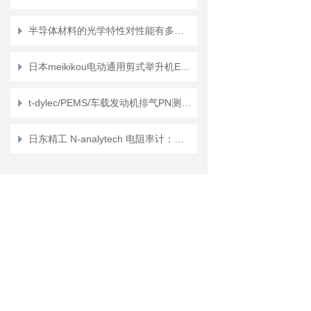
半导体材料的光学特性对性能有多大影响？
日本meikikou电动通用剪式举升机Endeavor系列的介绍
t-dylec/PEMS/车载发动机排气PN测量Dekati ® MPEC+™
日东精工 N-analytech 电阻率计：全面掌控溶液导电性的精密利器