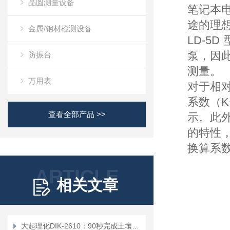
晶圆测量设备
笔记本
途的理
金属/钢材检测设备
LD-
泵，因
防振台
测量。
万用表
对于相
系数（
查看全部产品 >>
示。
此
的特性
换算系
ARTICLE
相关文章
大起理化DIK-2610：90秒完成土壤粉碎+2mm筛分，环境检测效率提升10倍