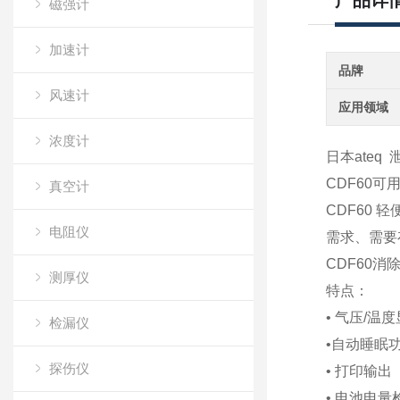
产品详
磁强计
加速计
品牌
风速计
应用领域
浓度计
日本ateq
CDF60
真空计
CDF60
电阻仪
需求、需要
CDF60
测厚仪
特点：
• 气压/温
检漏仪
•自动睡眠
探伤仪
• 打印输出（
• 电池电量