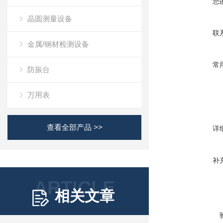
您
晶圆测量设备
联
金属/钢材检测设备
常
防振台
万用表
查看全部产品 >>
详
补
ARTICLE
相关文章