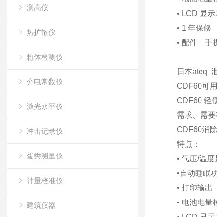
测高仪
• LCD 显
• 1 年保修
热扩散仪
• 配件：手
粉体检测仪
日本ateq
介电常数仪
CDF60
CDF60
激光水平仪
需求、需要
CDF60
冲击记录仪
特点：
蛋类测量仪
• 气压/温
•自动睡眠
计量校准仪
• 打印输出（
• 电池电量
建筑仪器
• LCD 显